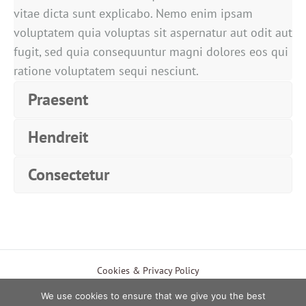
vitae dicta sunt explicabo. Nemo enim ipsam
voluptatem quia voluptas sit aspernatur aut odit aut
fugit, sed quia consequuntur magni dolores eos qui
ratione voluptatem sequi nesciunt.
Praesent
Hendreit
Consectetur
EUR
Cookies & Privacy Policy
Payment & Shipping Methods
Terms of Use
USD
We use cookies to ensure that we give you the best